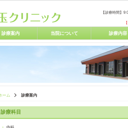
【診療時間】9:0
【
診療案内
当院について
診療内容
ホーム
診療案内
診療科目
内科