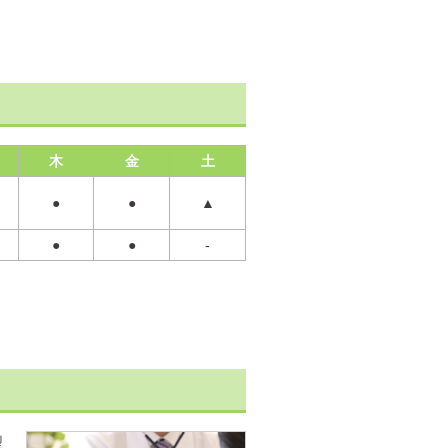
木
金
土
●
●
▲
●
●
-
型