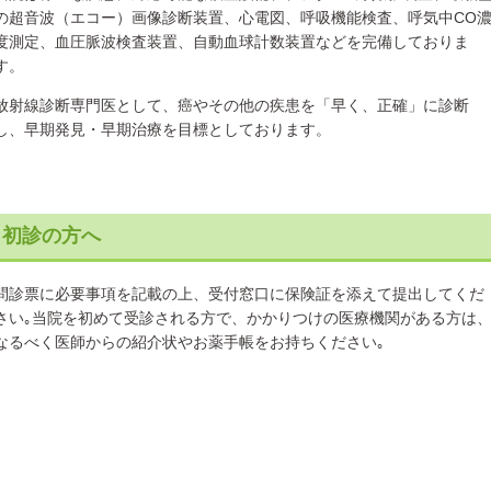
の超音波（エコー）画像診断装置、心電図、呼吸機能検査、呼気中CO
度測定、血圧脈波検査装置、自動血球計数装置などを完備しておりま
す。
放射線診断専門医として、癌やその他の疾患を「早く、正確」に診断
し、早期発見・早期治療を目標としております。
初診の方へ
問診票に必要事項を記載の上、受付窓口に保険証を添えて提出してくだ
さい｡当院を初めて受診される方で、かかりつけの医療機関がある方は
なるべく医師からの紹介状やお薬手帳をお持ちください｡