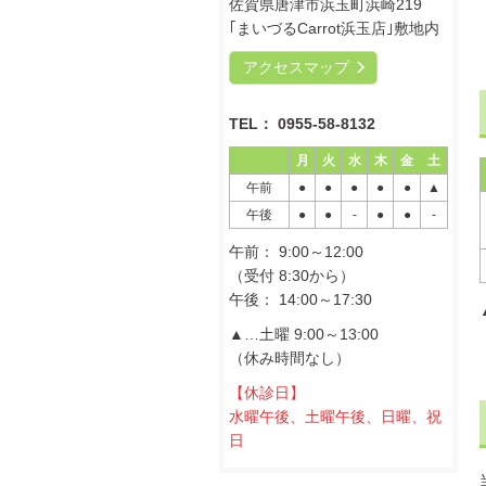
佐賀県唐津市浜玉町浜崎219
｢まいづるCarrot浜玉店｣敷地内
アクセスマップ
TEL： 0955-58-8132
月
火
水
木
金
土
午前
●
●
●
●
●
▲
午後
●
●
-
●
●
-
午前： 9:00～12:00
（受付 8:30から）
午後： 14:00～17:30
▲…土曜 9:00～13:00
（休み時間なし）
【休診日】
水曜午後、土曜午後、日曜、祝
日